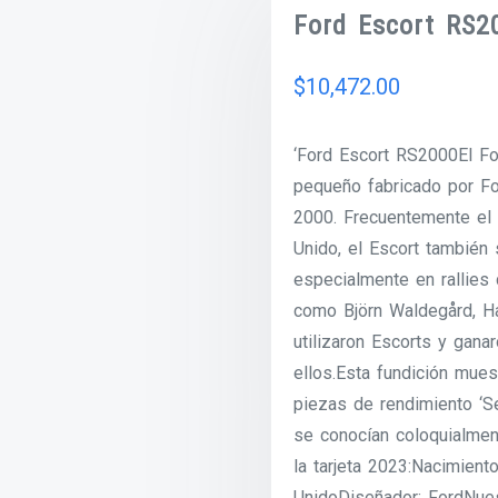
Ford Escort RS2
$
10,472.00
‘Ford Escort RS2000El Fo
pequeño fabricado por F
2000. Frecuentemente el
Unido, el Escort también
especialmente en rallies 
como Björn Waldegård, Ha
utilizaron Escorts y gan
ellos.Esta fundición mues
piezas de rendimiento ‘Se
se conocían coloquialmen
la tarjeta 2023:Nacimiento
UnidoDiseñador: FordNuest