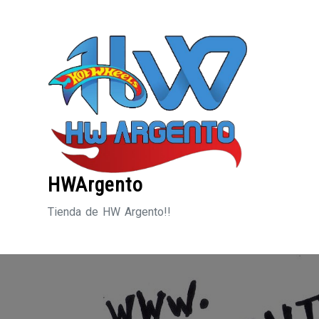
Saltar
al
contenido
HWArgento
Tienda de HW Argento!!