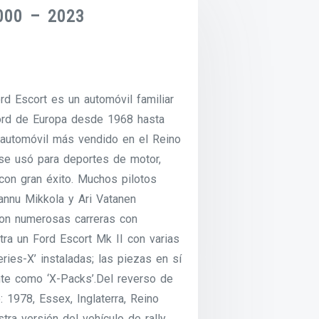
000 – 2023
rd Escort es un automóvil familiar
ord de Europa desde 1968 hasta
 automóvil más vendido en el Reino
 se usó para deportes de motor,
con gran éxito. Muchos pilotos
nnu Mikkola y Ari Vatanen
aron numerosas carreras con
tra un Ford Escort Mk II con varias
ries-X’ instaladas; las piezas en sí
te como ‘X-Packs’.Del reverso de
: 1978, Essex, Inglaterra, Reino
ra versión del vehículo de rally