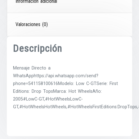
Información adicional
Valoraciones (0)
Descripción
Mensaje Directo a
WhatsApphttps://api.whatsapp.com/send?
phone=541158100616Modelo: Low C-GTSerie: First
Editions: Drop TopsMarca: Hot WheelsAño:
2005#LowC-GT,#HotWheelsLowC-
GT,#HotWheelsHotWheels,#HotWheelsFirstEditions:DropTops