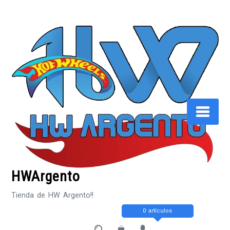
Saltar
al
contenido
HWArgento
Tienda de HW Argento!!
0 artículos