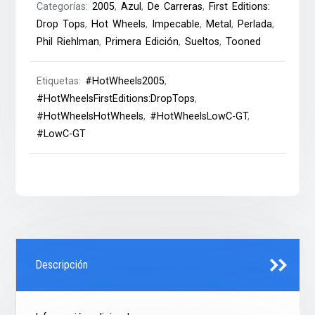
Categorías:
2005
,
Azul
,
De Carreras
,
First Editions:
Drop Tops
,
Hot Wheels
,
Impecable
,
Metal
,
Perlada
,
Phil Riehlman
,
Primera Edición
,
Sueltos
,
Tooned
Etiquetas:
#HotWheels2005
,
#HotWheelsFirstEditions:DropTops
,
#HotWheelsHotWheels
,
#HotWheelsLowC-GT
,
#LowC-GT
Descripción