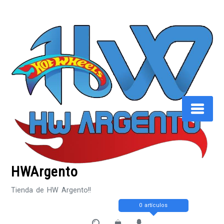
Saltar
al
contenido
HWArgento
Tienda de HW Argento!!
0 artículos