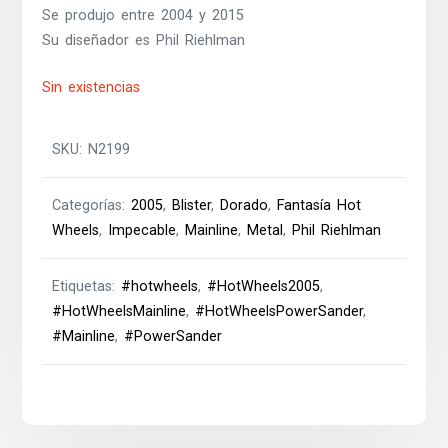
Se produjo entre 2004 y 2015
Su diseñador es Phil Riehlman
Sin existencias
SKU:
N2199
Categorías:
2005
,
Blister
,
Dorado
,
Fantasía Hot
Wheels
,
Impecable
,
Mainline
,
Metal
,
Phil Riehlman
Etiquetas:
#hotwheels
,
#HotWheels2005
,
#HotWheelsMainline
,
#HotWheelsPowerSander
,
#Mainline
,
#PowerSander