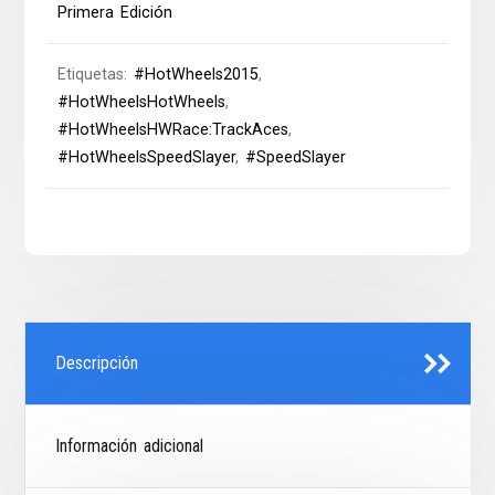
Primera Edición
Etiquetas:
#HotWheels2015
,
#HotWheelsHotWheels
,
#HotWheelsHWRace:TrackAces
,
#HotWheelsSpeedSlayer
,
#SpeedSlayer
Descripción
Información adicional