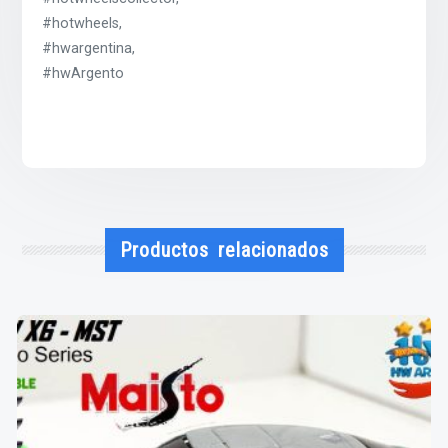
#hotwheels,
#hwargentina,
#hwArgento
Productos relacionados