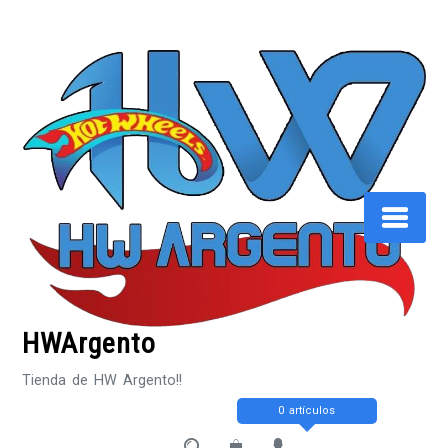
Saltar
al
contenido
HWArgento
Tienda de HW Argento!!
0 artículos