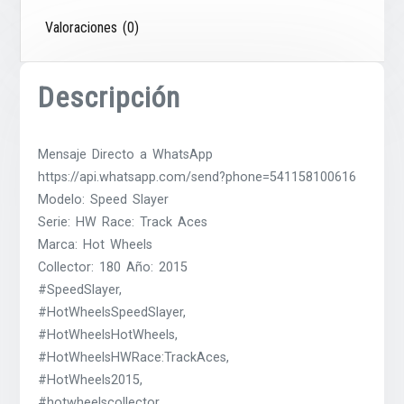
Valoraciones (0)
Descripción
Mensaje Directo a WhatsApp
https://api.whatsapp.com/send?phone=541158100616
Modelo: Speed Slayer
Serie: HW Race: Track Aces
Marca: Hot Wheels
Collector: 180 Año: 2015
#SpeedSlayer,
#HotWheelsSpeedSlayer,
#HotWheelsHotWheels,
#HotWheelsHWRace:TrackAces,
#HotWheels2015,
#hotwheelscollector,