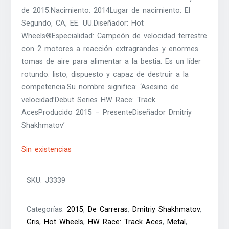
de 2015:Nacimiento: 2014Lugar de nacimiento: El
Segundo, CA, EE. UU.Diseñador: Hot
Wheels®Especialidad: Campeón de velocidad terrestre
con 2 motores a reacción extragrandes y enormes
tomas de aire para alimentar a la bestia. Es un líder
rotundo: listo, dispuesto y capaz de destruir a la
competencia.Su nombre significa: ‘Asesino de
velocidad’Debut Series HW Race: Track
AcesProducido 2015 – PresenteDiseñador Dmitriy
Shakhmatov’
Sin existencias
SKU:
J3339
Categorías:
2015
,
De Carreras
,
Dmitriy Shakhmatov
,
Gris
,
Hot Wheels
,
HW Race: Track Aces
,
Metal
,