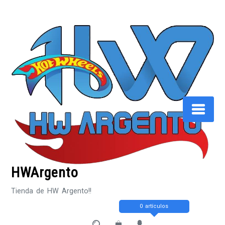
Saltar
al
contenido
HWArgento
Tienda de HW Argento!!
0 artículos