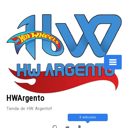
Saltar
al
contenido
HWArgento
Tienda de HW Argento!!
0 artículos