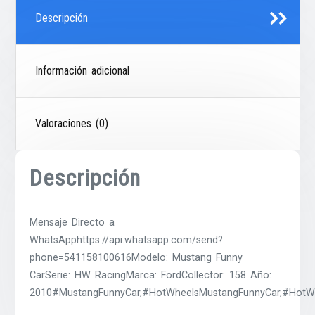
Descripción
Información adicional
Valoraciones (0)
Descripción
Mensaje Directo a
WhatsApphttps://api.whatsapp.com/send?
phone=541158100616Modelo: Mustang Funny
CarSerie: HW RacingMarca: FordCollector: 158 Año:
2010#MustangFunnyCar,#HotWheelsMustangFunnyCar,#HotWh