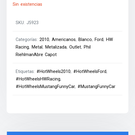
Sin existencias
SKU:
J5923
Categorías:
2010
,
Americanos
,
Blanco
,
Ford
,
HW
Racing
,
Metal
,
Metalizada
,
Outlet
,
Phil
RiehlmanAbre Capot
Etiquetas:
#HotWheels2010
,
#HotWheelsFord
,
#HotWheelsHWRacing
,
#HotWheelsMustangFunnyCar
,
#MustangFunnyCar