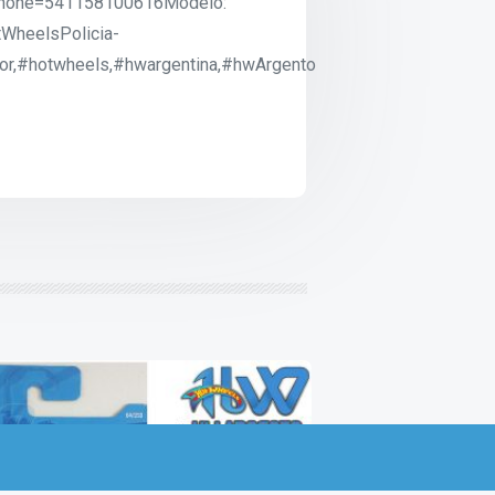
?phone=541158100616Modelo:
tWheelsPolicia-
tor,#hotwheels,#hwargentina,#hwArgento