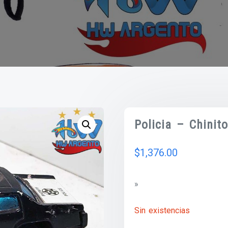
Policia – Chinit
$
1,376.00
»
Sin existencias