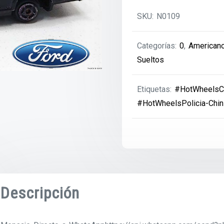
SKU:
N0109
Categorías:
0
,
American
Sueltos
Etiquetas:
#HotWheelsCh
#HotWheelsPolicia-Chin
Descripción