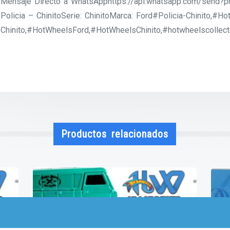
Mensaje Directo a WhatsApphttps://api.whatsapp.com/send
Policia – ChinitoSerie: ChinitoMarca: Ford#Policia-Chinito,#Ho
Chinito,#HotWheelsFord,#HotWheelsChinito,#hotwheelscollec
Productos relacionados