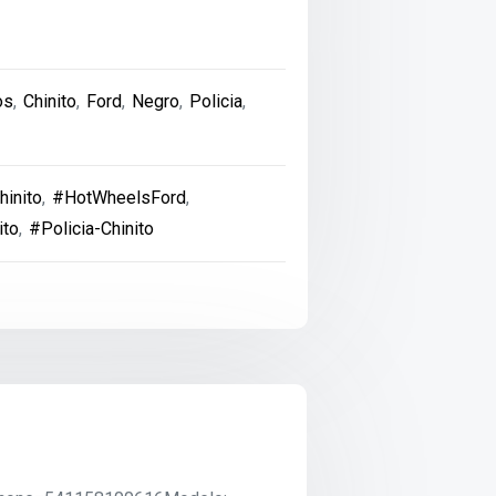
os
,
Chinito
,
Ford
,
Negro
,
Policia
,
inito
,
#HotWheelsFord
,
ito
,
#Policia-Chinito