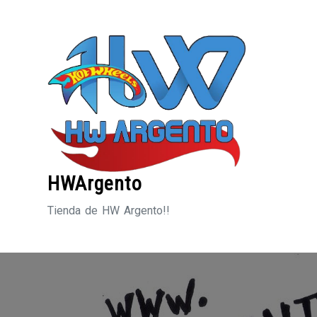
Saltar
al
contenido
HWArgento
Tienda de HW Argento!!